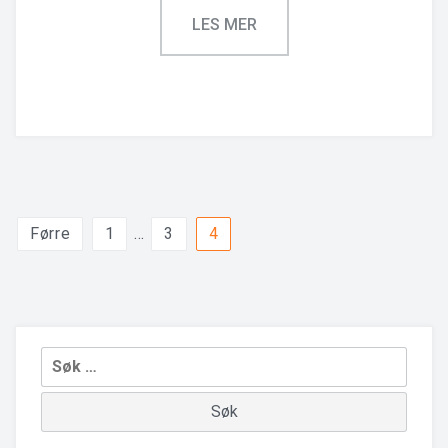
Posts
Førre
1
…
3
4
pagination
Leit
etter: