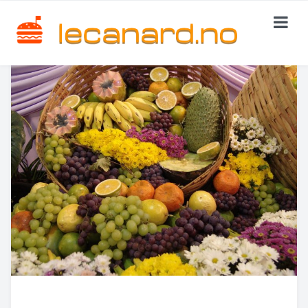
HJEMMESIDE
KATEGORIER
Italiensk Mat
Kinesisk Mat
Øst-Europeisk Mat
KONTAKT OSS