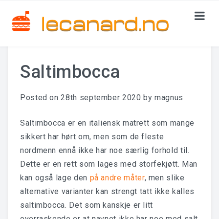
HJEMMESIDE
Saltimbocca
KATEGORIER
Posted on
28th september 2020
by
magnus
Italiensk Mat
Kinesisk Mat
Saltimbocca er en italiensk matrett som mange
sikkert har hørt om, men som de fleste
Øst-Europeisk Mat
nordmenn ennå ikke har noe særlig forhold til.
Dette er en rett som lages med storfekjøtt. Man
KONTAKT OSS
kan også lage den
på andre måter
, men slike
alternative varianter kan strengt tatt ikke kalles
saltimbocca. Det som kanskje er litt
overraskende er at navnet ikke har noe med salt