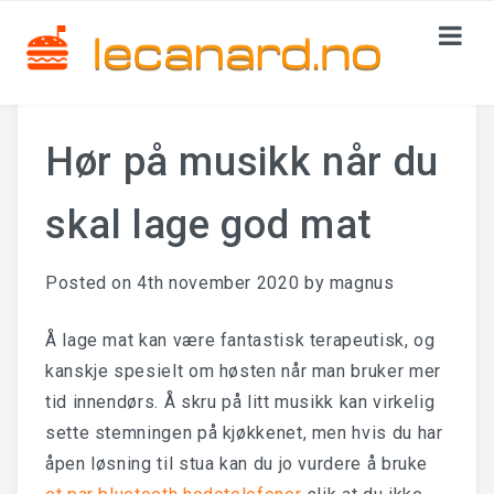
HJEMMESIDE
Hør på musikk når du
KATEGORIER
skal lage god mat
Italiensk Mat
Kinesisk Mat
Posted on
4th november 2020
by
magnus
Øst-Europeisk Mat
Å lage mat kan være fantastisk terapeutisk, og
kanskje spesielt om høsten når man bruker mer
KONTAKT OSS
tid innendørs. Å skru på litt musikk kan virkelig
sette stemningen på kjøkkenet, men hvis du har
åpen løsning til stua kan du jo vurdere å bruke