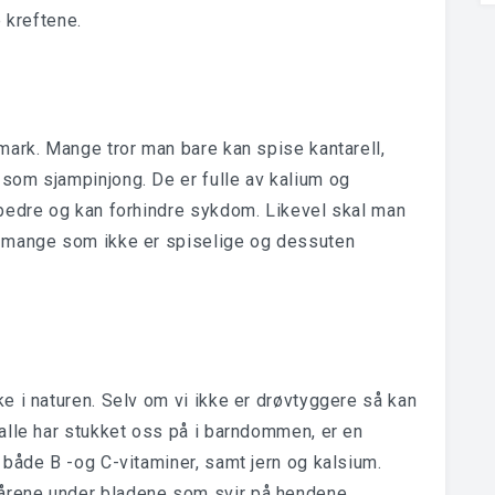
 kreftene.
mark. Mange tror man bare kan spise kantarell,
, som sjampinjong. De er fulle av kalium og
 bedre og kan forhindre sykdom. Likevel skal man
s mange som ikke er spiselige og dessuten
e i naturen. Selv om vi ikke er drøvtyggere så kan
alle har stukket oss på i barndommen, er en
 både B -og C-vitaminer, samt jern og kalsium.
rene under bladene som svir på hendene.