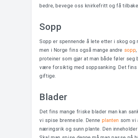
bedre, bevege oss knirkefritt og få tilbake
Sopp
Sopp er spennende å lete etter i skog og 
men i Norge fins også mange andre
sopp
proteiner som gjør at man både føler seg
være forsiktig med soppsanking. Det fin
giftige.
Blader
Det fins mange friske blader man kan sank
vi spise brennesle. Denne
planten
som vi 
næringsrik og sunn plante. Den inneholder
Skal man spise denne må man passe på hå